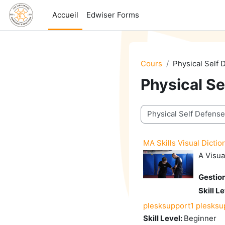
Passer au contenu principal
Accueil
Edwiser Forms
Cours
Physical Self 
Physical Se
Catégories de cours
MA Skills Visual Diction
A Visua
Gestio
Skill L
plesksupport1 plesksu
Skill Level
:
Beginner