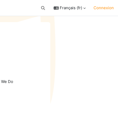
Français ‎(fr)‎
Connexion
Activer/désactiver la saisie de recherche
chercher des cours
t We Do