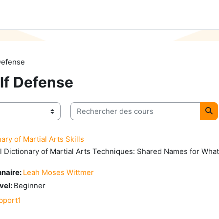
Defense
lf Defense
Rechercher des cours
Re
ary of Martial Arts Skills
l Dictionary of Martial Arts Techniques: Shared Names for Wha
nnaire:
Leah Moses Wittmer
evel
:
Beginner
pport1