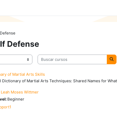
 Defense
lf Defense
Buscar cursos
Bu
ary of Martial Arts Skills
l Dictionary of Martial Arts Techniques: Shared Names for Wha
:
Leah Moses Wittmer
evel
:
Beginner
pport1