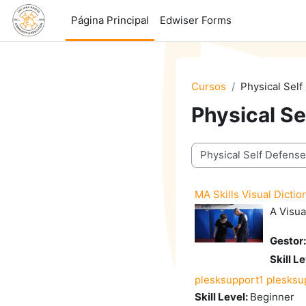
Salta al contenido principal
Página Principal
Edwiser Forms
Cursos
Physical Self
Physical Se
Categorías
MA Skills Visual Diction
A Visua
Gestor
Skill L
plesksupport1 plesksu
Skill Level
:
Beginner