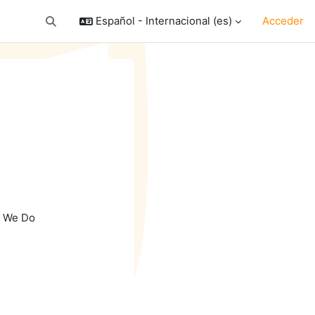
Español - Internacional ‎(es)‎
Acceder
Selector de búsqueda de entrada
scar cursos
t We Do