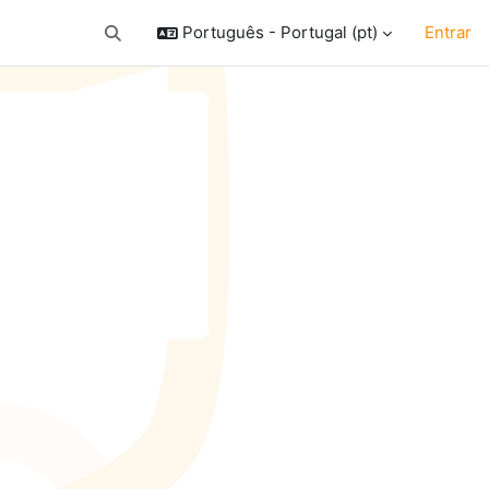
Português - Portugal ‎(pt)‎
Entrar
Alternar a entrada da pesquisa
quisar disciplinas