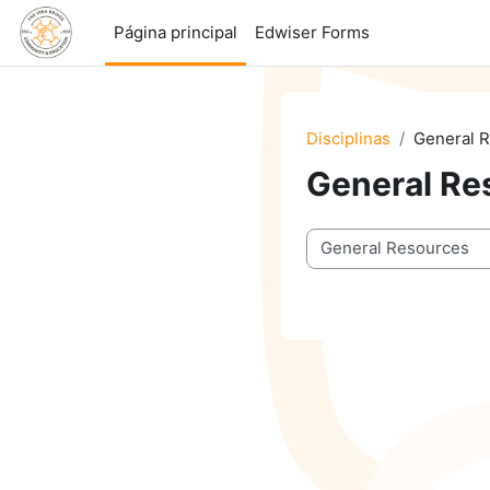
Ir para o conteúdo principal
Página principal
Edwiser Forms
Disciplinas
General 
General Re
Categorias de disciplin