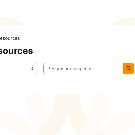
Resources
sources
Pesquisar disciplinas
as
Pes